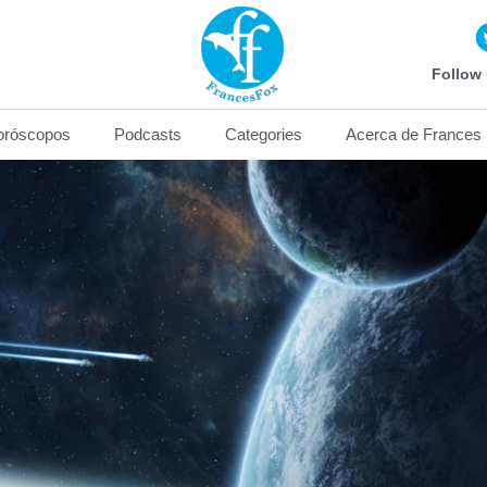
Follow 
oróscopos
Podcasts
Categories
Acerca de Frances