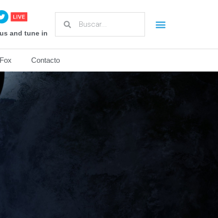
Acerca de Frances Fox
us and tune in
 Fox
Contacto