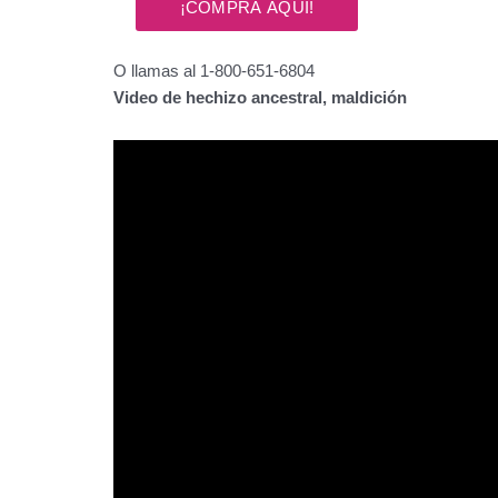
O llamas al 1-800-651-6804
Video de hechizo ancestral, maldición