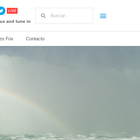
us and tune in
es Fox
Contacto