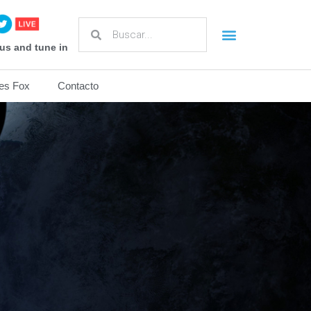
us and tune in
es Fox
Contacto