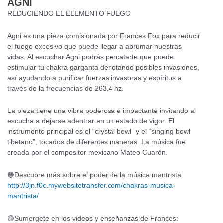
AGN
I
REDUCIENDO EL ELEMENTO FUEGO
Agni es una pieza comisionada por Frances Fox para reducir
el fuego excesivo que puede llegar a abrumar nuestras
vidas. Al escuchar Agni podrás percatarte que puede
estimular tu chakra garganta denotando posibles invasiones,
así ayudando a purificar fuerzas invasoras y espíritus a
través de la frecuencias de 263.4 hz.
La pieza tiene una vibra poderosa e impactante invitando al
escucha a dejarse adentrar en un estado de vigor. El
instrumento principal es el “crystal bowl” y el “singing bowl
tibetano”, tocados de diferentes maneras. La música fue
creada por el compositor mexicano Mateo Cuarón.
🔵Descubre más sobre el poder de la música mantrista:
http://3jn.f0c.mywebsitetransfer.com/chakras-musica-
mantrista/
🟡Sumergete en los videos y enseñanzas de Frances: