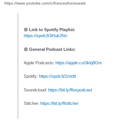
https://www.youtube.com/c/francesfoxreveals
🟢
Link to Spotify Playlist:
https://spoti.fi/3Huk2Nn
🟣
General Podcast Links:
Apple Podcasts:
https://apple.co/3klq8Gm
Spotify:
https://spoti.fi/2ztsttt
Soundcloud:
https://bit.ly/ffoxpodcast
Stitcher:
https://bit.ly/ffstitcher