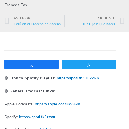
Frances Fox
ANTERIOR
SIGUIENTE
Perú en el Proceso de Ascensión y la Batalla Final
Tus Hijos: Que hacer
Compartir
Twittear
🟢
Link to Spotify Playlist:
https://spoti.fi/3Huk2Nn
🟣
General Podcast Links:
Apple Podcasts:
https://apple.co/3klq8Gm
Spotify:
https://spoti.fi/2ztsttt