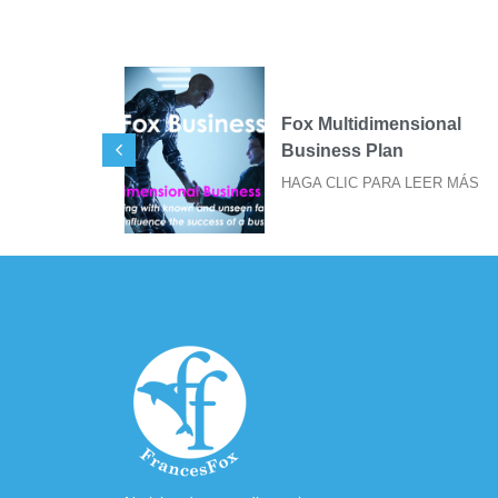
ional
SIGILOS FOX PARA
IMPRESIÓN DE STICKER
EER MÁS
HAGA CLIC PARA LEER MÁS