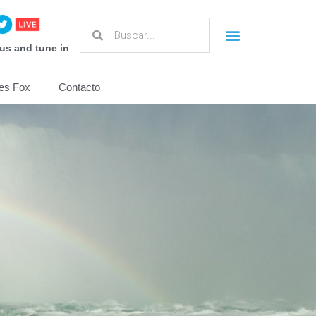
us and tune in
es Fox
Contacto