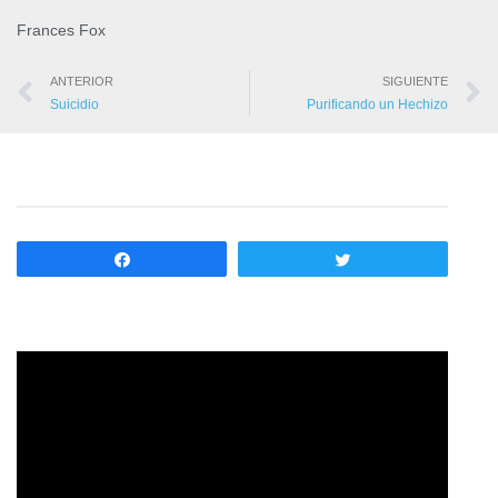
Frances Fox
ANTERIOR
SIGUIENTE
Suicidio
Purificando un Hechizo
Compartir
Twittear