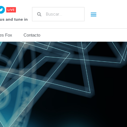
us and tune in
es Fox
Contacto