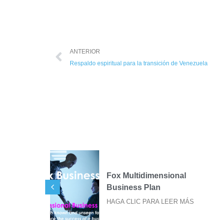
ANTERIOR
Respaldo espiritual para la transición de Venezuela
ional
SIGILOS FOX PARA
IMPRESIÓN DE STICKER
EER MÁS
HAGA CLIC PARA LEER MÁS