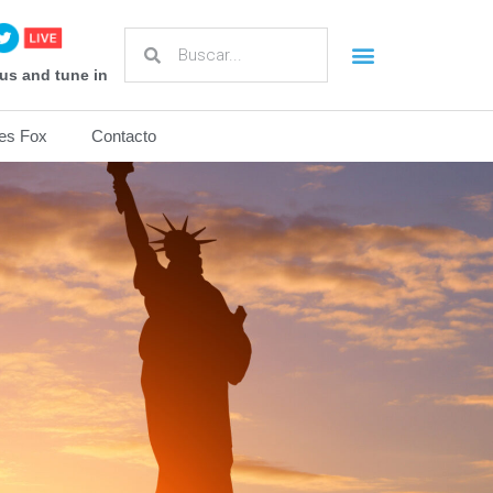
us and tune in
es Fox
Contacto