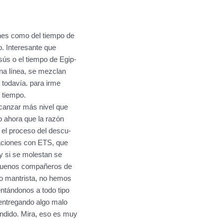
enes como del tiempo de
o. Interesante que
ús o el tiempo de Egip-
una línea, se mezclan
 todavía. para irme
 tiempo.
lcanzar más nivel que
o ahora que la razón
el proceso del descu-
iaciones con ETS, que
y si se molestan se
n buenos compañeros de
to mantrista, no hemos
ntándonos a todo tipo
entregando algo malo
ndido. Mira, eso es muy