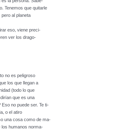
n es la persona. Sabe-
. Tenemos que quitarle
 pero al planeta
rar eso, viene preci-
eren ver los drago-
to no es peligroso
que los que llegan a
nidad (todo lo que
dirían que es una
so no puede ser. Te ti-
a, o el atiro
omo una cosa como de ma-
de los humanos norma-