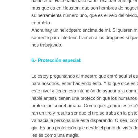
da de esto. Hace tanta falta saber exactamente quié
mos que es en Houston, que son hombres de negocio
su herramienta número uno, que es el velo del olvido,
completo.
Ahora hay un helicóptero encima de mí. Si quieren mi
samente para interferir. Llamen a los dragones si qui
nes trabajando.
6.- Protección especial:
Le estoy preguntando al maestro que entró aquí si es
para nosotros, estar haciendo esto. Y lo que dice es 
este nivel y tienen esa intención de ayudar a la comu
hablé antes), tienen una protección que los humanos 
protección sobrehumana. Como que: ¿cómo es eso? E
ran un tiro y resulta ser que el tiro se traba en la pistol
va hacia la persona que está disparando. O sea, c
gia. Es una protección que desde el punto de vista 
les es como una magia.