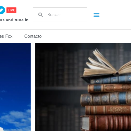
us and tune in
es Fox
Contacto