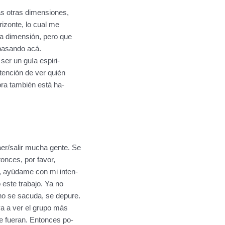
as otras dimensiones,
rizonte, lo cual me
a dimensión, pero que
pasando acá.
er un guía espiri-
tención de ver quién
ora también está ha-
er/salir mucha gente. Se
tonces, por favor,
, ayúdame con mi inten-
este trabajo. Ya no
no se sacuda, se depure.
va a ver el grupo más
e fueran. Entonces po-