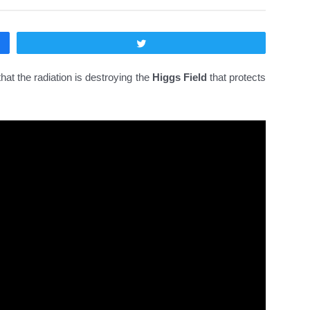
Twittear
at the radiation is destroying the
Higgs Field
that protects