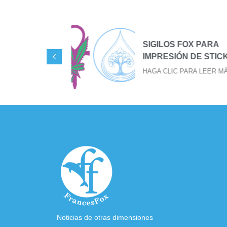
ional
SIGILOS FOX PARA
IMPRESIÓN DE STICKER
EER MÁS
HAGA CLIC PARA LEER MÁS
Noticias de otras dimensiones