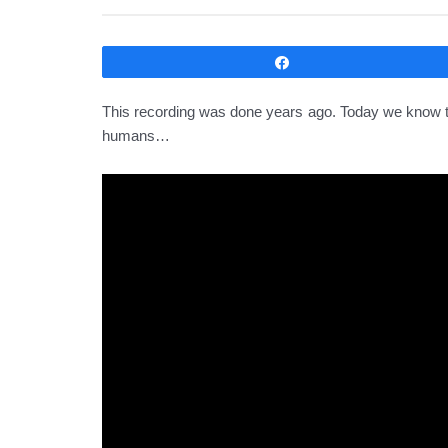
Compartir
This recording was done years ago. Today we know th
humans…