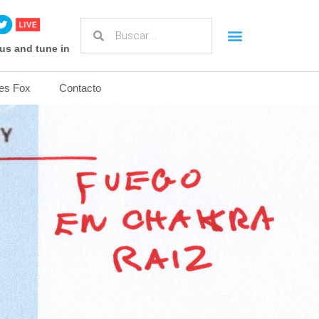
us and tune in
es Fox
Contacto