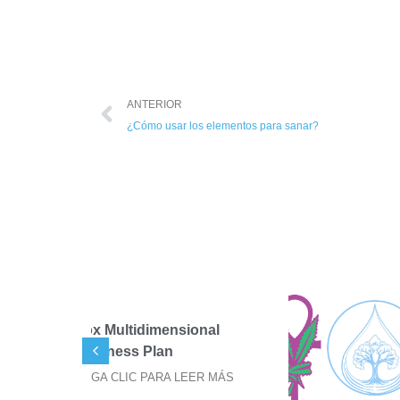
ANTERIOR
¿Cómo usar los elementos para sanar?
ional
SIGILOS FOX PARA
IMPRESIÓN DE STICKER
EER MÁS
HAGA CLIC PARA LEER MÁS