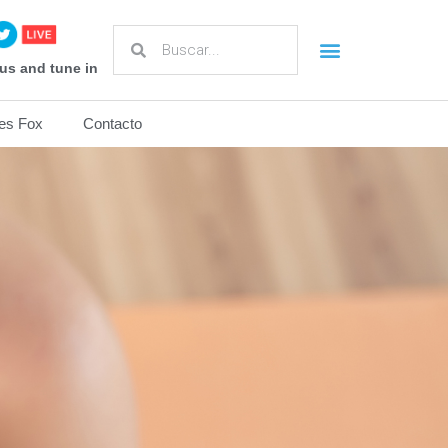
us and tune in
es Fox
Contacto