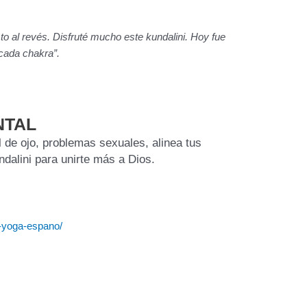
to al revés. Disfruté mucho este kundalini. Hoy fue
 cada chakra”.
NTAL
 de ojo, problemas sexuales, alinea tus
ndalini para unirte más a Dios.
a-yoga-espano/