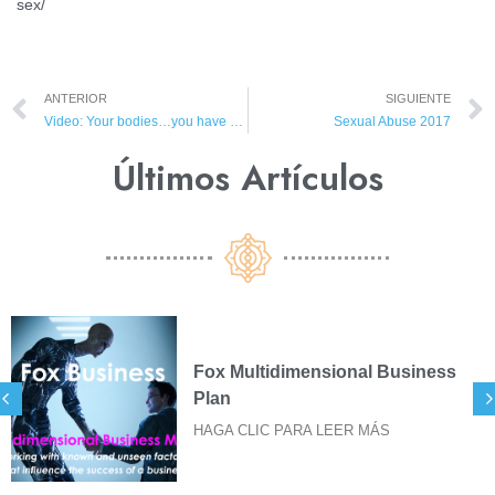
sex/
ANTERIOR
SIGUIENTE
Video: Your bodies…you have more than one
Sexual Abuse 2017
Últimos Artículos​
x Multidimensional Business
SI
an
DE
A CLIC PARA LEER MÁS
HAG