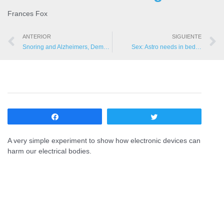
Frances Fox
ANTERIOR
SIGUIENTE
Snoring and Alzheimers, Dementia: Do you snore?
Sex: Astro needs in bed…
Compartir
Twittear
A very simple experiment to show how electronic devices can
harm our electrical bodies.